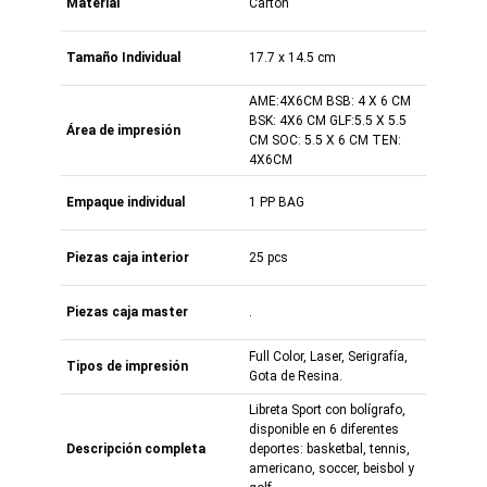
Material
Cartón
Tamaño Individual
17.7 x 14.5 cm
AME:4X6CM BSB: 4 X 6 CM
BSK: 4X6 CM GLF:5.5 X 5.5
Área de impresión
CM SOC: 5.5 X 6 CM TEN:
4X6CM
Empaque individual
1 PP BAG
Piezas caja interior
25 pcs
Piezas caja master
.
Full Color, Laser, Serigrafía,
Tipos de impresión
Gota de Resina.
Libreta Sport con bolígrafo,
disponible en 6 diferentes
Descripción completa
deportes: basketbal, tennis,
americano, soccer, beisbol y